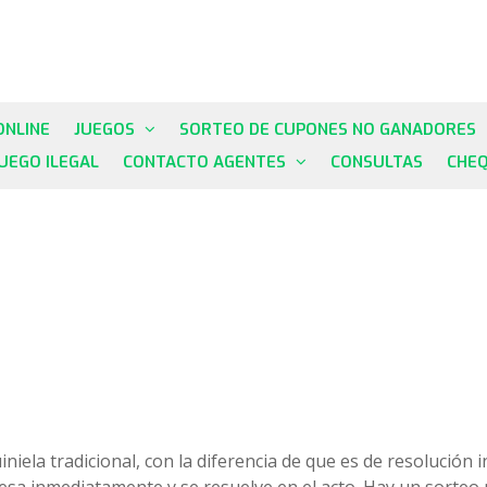
ONLINE
JUEGOS
SORTEO DE CUPONES NO GANADORES
JUEGO ILEGAL
CONTACTO AGENTES
CONSULTAS
CHE
iniela tradicional, con la diferencia de que es de resolución
esa inmediatamente y se resuelve en el acto. Hay un sorteo