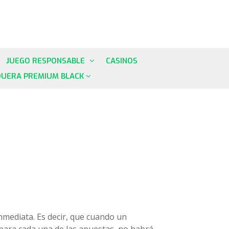
JUEGO RESPONSABLE
CASINOS
QUERA PREMIUM BLACK
 inmediata. Es decir, que cuando un
 para cada una de las apuestas, no habrá